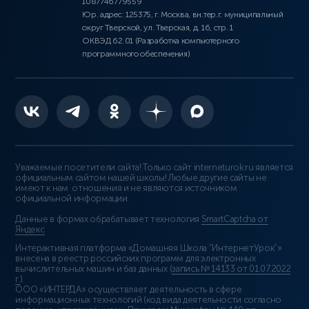
1087746779559
Юр. адрес: 125375, г. Москва, вн.тер.г. муниципальный
округ Тверской, ул. Тверская, д. 16, стр. 1
ОКВЭД 62.01 (Разработка компьютерного
программного обеспечения)
Уважаемые посетители сайта! Только сайт interneturok.ru является
официальным сайтом нашей школы! Любые другие сайты не
имеют к нам отношения и не являются источником
официальной информации.
Данные в формах обрабатывает технология
SmartCaptcha от
Яндекс
Интерактивная платформа «Домашняя Школа “ИнтернетУрок”»
внесена в реестр российских программ для электронных
вычислительных машин и баз данных (
запись № 14133 от 01.07.2022
г.
).
ООО «ИНТЕРДА» осуществляет деятельность в сфере
информационных технологий (код вида деятельности согласно