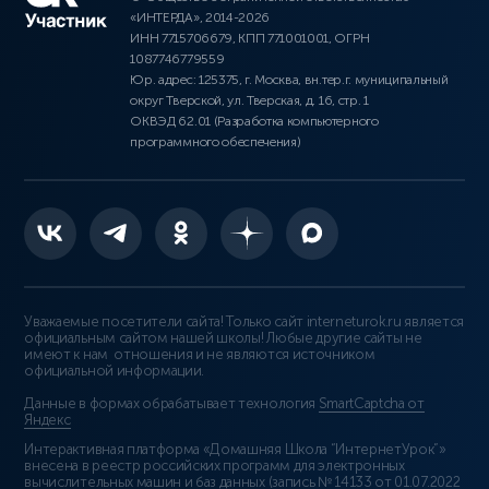
«ИНТЕРДА», 2014-2026
ИНН 7715706679, КПП 771001001, ОГРН
1087746779559
Юр. адрес: 125375, г. Москва, вн.тер.г. муниципальный
округ Тверской, ул. Тверская, д. 16, стр. 1
ОКВЭД 62.01 (Разработка компьютерного
программного обеспечения)
Уважаемые посетители сайта! Только сайт interneturok.ru является
официальным сайтом нашей школы! Любые другие сайты не
имеют к нам отношения и не являются источником
официальной информации.
Данные в формах обрабатывает технология
SmartCaptcha от
Яндекс
Интерактивная платформа «Домашняя Школа “ИнтернетУрок”»
внесена в реестр российских программ для электронных
вычислительных машин и баз данных (
запись № 14133 от 01.07.2022