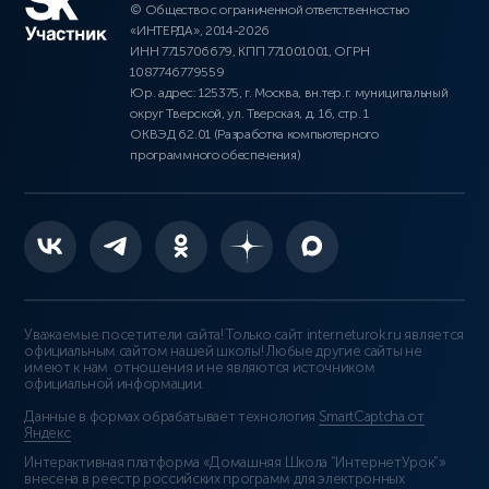
© Общество с ограниченной ответственностью
«ИНТЕРДА», 2014-2026
ИНН 7715706679, КПП 771001001, ОГРН
1087746779559
Юр. адрес: 125375, г. Москва, вн.тер.г. муниципальный
округ Тверской, ул. Тверская, д. 16, стр. 1
ОКВЭД 62.01 (Разработка компьютерного
программного обеспечения)
Уважаемые посетители сайта! Только сайт interneturok.ru является
официальным сайтом нашей школы! Любые другие сайты не
имеют к нам отношения и не являются источником
официальной информации.
Данные в формах обрабатывает технология
SmartCaptcha от
Яндекс
Интерактивная платформа «Домашняя Школа “ИнтернетУрок”»
внесена в реестр российских программ для электронных