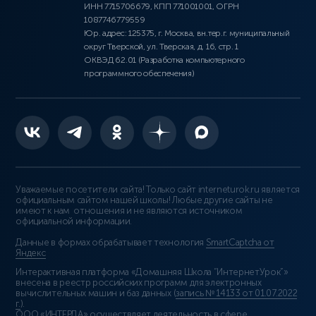
ИНН 7715706679, КПП 771001001, ОГРН
1087746779559
Юр. адрес: 125375, г. Москва, вн.тер.г. муниципальный
округ Тверской, ул. Тверская, д. 16, стр. 1
ОКВЭД 62.01 (Разработка компьютерного
программного обеспечения)
Уважаемые посетители сайта! Только сайт interneturok.ru является
официальным сайтом нашей школы! Любые другие сайты не
имеют к нам отношения и не являются источником
официальной информации.
Данные в формах обрабатывает технология
SmartCaptcha от
Яндекс
Интерактивная платформа «Домашняя Школа “ИнтернетУрок”»
внесена в реестр российских программ для электронных
вычислительных машин и баз данных (
запись № 14133 от 01.07.2022
г.
).
ООО «ИНТЕРДА» осуществляет деятельность в сфере