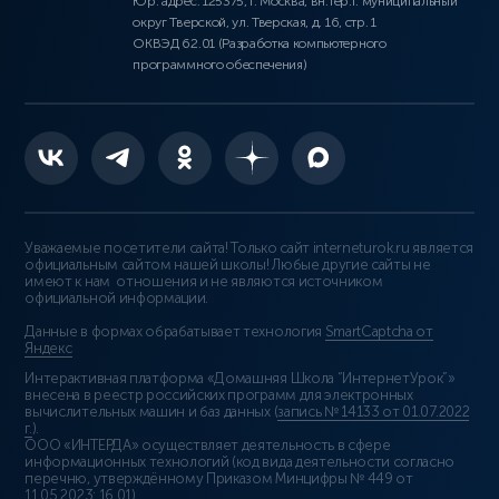
Юр. адрес: 125375, г. Москва, вн.тер.г. муниципальный
округ Тверской, ул. Тверская, д. 16, стр. 1
ОКВЭД 62.01 (Разработка компьютерного
программного обеспечения)
Уважаемые посетители сайта! Только сайт interneturok.ru является
официальным сайтом нашей школы! Любые другие сайты не
имеют к нам отношения и не являются источником
официальной информации.
Данные в формах обрабатывает технология
SmartCaptcha от
Яндекс
Интерактивная платформа «Домашняя Школа “ИнтернетУрок”»
внесена в реестр российских программ для электронных
вычислительных машин и баз данных (
запись № 14133 от 01.07.2022
г.
).
ООО «ИНТЕРДА» осуществляет деятельность в сфере
информационных технологий (код вида деятельности согласно
перечню, утверждённому Приказом Минцифры № 449 от
11.05.2023: 16.01)