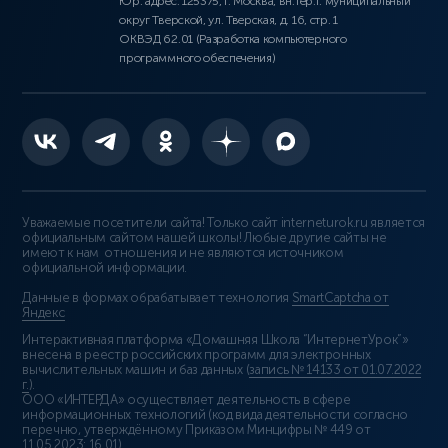
Юр. адрес: 125375, г. Москва, вн.тер.г. муниципальный
округ Тверской, ул. Тверская, д. 16, стр. 1
ОКВЭД 62.01 (Разработка компьютерного
программного обеспечения)
Уважаемые посетители сайта! Только сайт interneturok.ru является
официальным сайтом нашей школы! Любые другие сайты не
имеют к нам отношения и не являются источником
официальной информации.
Данные в формах обрабатывает технология
SmartCaptcha от
Яндекс
Интерактивная платформа «Домашняя Школа “ИнтернетУрок”»
внесена в реестр российских программ для электронных
вычислительных машин и баз данных (
запись № 14133 от 01.07.2022
г.
).
ООО «ИНТЕРДА» осуществляет деятельность в сфере
информационных технологий (код вида деятельности согласно
перечню, утверждённому Приказом Минцифры № 449 от
11.05.2023: 16.01)