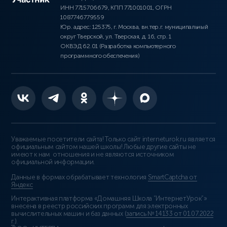
ИНН 7715706679, КПП 771001001, ОГРН
1087746779559
Юр. адрес: 125375, г. Москва, вн.тер.г. муниципальный
округ Тверской, ул. Тверская, д. 16, стр. 1
ОКВЭД 62.01 (Разработка компьютерного
программного обеспечения)
Уважаемые посетители сайта! Только сайт interneturok.ru является
официальным сайтом нашей школы! Любые другие сайты не
имеют к нам отношения и не являются источником
официальной информации.
Данные в формах обрабатывает технология
SmartCaptcha от
Яндекс
Интерактивная платформа «Домашняя Школа “ИнтернетУрок”»
внесена в реестр российских программ для электронных
вычислительных машин и баз данных (
запись № 14133 от 01.07.2022
г.
).