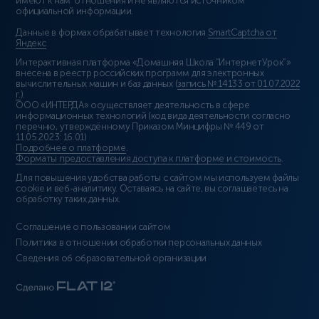
имеют к нам отношения и не являются источником
официальной информации.
Данные в формах обрабатывает технология
SmartCaptcha от
Яндекс
Интерактивная платформа «Домашняя Школа “ИнтернетУрок”»
внесена в реестр российских программ для электронных
вычислительных машин и баз данных (
запись № 14133 от 01.07.2022
г.
).
ООО «ИНТЕРДА» осуществляет деятельность в сфере
информационных технологий (код вида деятельности согласно
перечню, утверждённому Приказом Минцифры № 449 от
11.05.2023: 16.01)
Подробнее о платформе
.
Форматы предоставления доступа к платформе и стоимость
.
Для повышения удобства работы с сайтом мы используем файлы
cookie и веб-аналитику. Оставаясь на сайте, вы соглашаетесь на
обработку таких данных.
Соглашение о пользовании сайтом
Политика в отношении обработки персональных данных
Сведения об образовательной организации