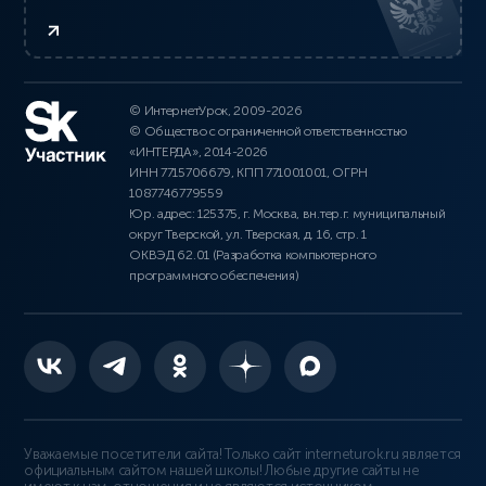
© ИнтернетУрок, 2009-2026
© Общество с ограниченной ответственностью
«ИНТЕРДА», 2014-2026
ИНН 7715706679, КПП 771001001, ОГРН
1087746779559
Юр. адрес: 125375, г. Москва, вн.тер.г. муниципальный
округ Тверской, ул. Тверская, д. 16, стр. 1
ОКВЭД 62.01 (Разработка компьютерного
программного обеспечения)
Уважаемые посетители сайта! Только сайт interneturok.ru является
официальным сайтом нашей школы! Любые другие сайты не