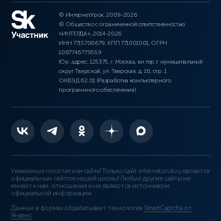
© ИнтернетУрок, 2009-2026
© Общество с ограниченной ответственностью
«ИНТЕРДА», 2014-2026
ИНН 7715706679, КПП 771001001, ОГРН
1087746779559
Юр. адрес: 125375, г. Москва, вн.тер.г. муниципальный
округ Тверской, ул. Тверская, д. 16, стр. 1
ОКВЭД 62.01 (Разработка компьютерного
программного обеспечения)
Уважаемые посетители сайта! Только сайт interneturok.ru является
официальным сайтом нашей школы! Любые другие сайты не
имеют к нам отношения и не являются источником
официальной информации.
Данные в формах обрабатывает технология
SmartCaptcha от
Яндекс