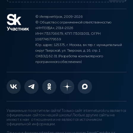
© ИнтернетУрок, 2009-2026
© Общество с ограниченной ответственностью
«ИНТЕРДА», 2014-2026
ИНН 7715706679, КПП 771001001, ОГРН
1087746779559
Юр. адрес: 125375, г. Москва, вн.тер.г. муниципальный
округ Тверской, ул. Тверская, д. 16, стр. 1
ОКВЭД 62.01 (Разработка компьютерного
программного обеспечения)
Уважаемые посетители сайта! Только сайт interneturok.ru является
официальным сайтом нашей школы! Любые другие сайты не
имеют к нам отношения и не являются источником
официальной информации.