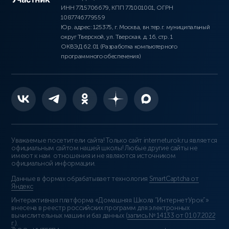
ИНН 7715706679, КПП 771001001, ОГРН
1087746779559
Юр. адрес: 125375, г. Москва, вн.тер.г. муниципальный
округ Тверской, ул. Тверская, д. 16, стр. 1
ОКВЭД 62.01 (Разработка компьютерного
программного обеспечения)
Уважаемые посетители сайта! Только сайт interneturok.ru является
официальным сайтом нашей школы! Любые другие сайты не
имеют к нам отношения и не являются источником
официальной информации.
Данные в формах обрабатывает технология
SmartCaptcha от
Яндекс
Интерактивная платформа «Домашняя Школа “ИнтернетУрок”»
внесена в реестр российских программ для электронных
вычислительных машин и баз данных (
запись № 14133 от 01.07.2022
г.
).