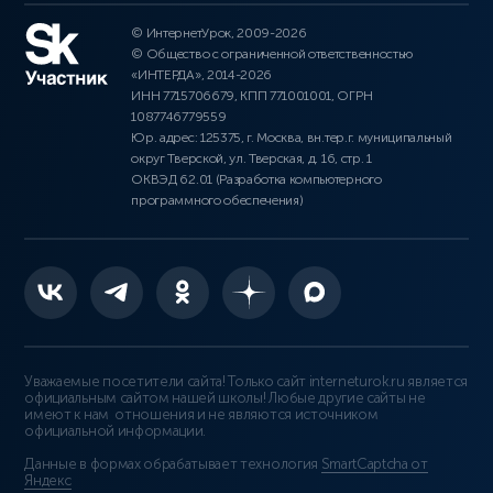
© ИнтернетУрок, 2009-2026
© Общество с ограниченной ответственностью
«ИНТЕРДА», 2014-2026
ИНН 7715706679, КПП 771001001, ОГРН
1087746779559
Юр. адрес: 125375, г. Москва, вн.тер.г. муниципальный
округ Тверской, ул. Тверская, д. 16, стр. 1
ОКВЭД 62.01 (Разработка компьютерного
программного обеспечения)
Уважаемые посетители сайта! Только сайт interneturok.ru является
официальным сайтом нашей школы! Любые другие сайты не
имеют к нам отношения и не являются источником
официальной информации.
Данные в формах обрабатывает технология
SmartCaptcha от
Яндекс