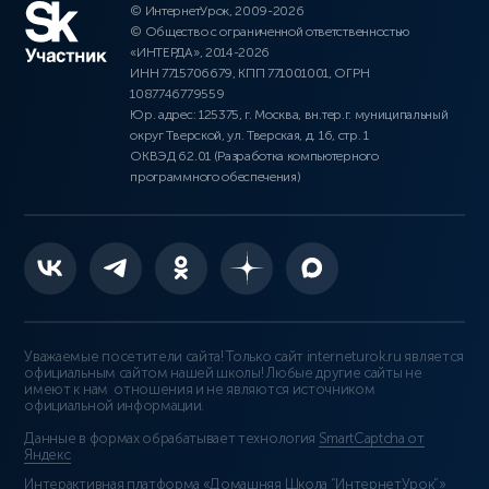
© ИнтернетУрок, 2009-2026
© Общество с ограниченной ответственностью
«ИНТЕРДА», 2014-2026
ИНН 7715706679, КПП 771001001, ОГРН
1087746779559
Юр. адрес: 125375, г. Москва, вн.тер.г. муниципальный
округ Тверской, ул. Тверская, д. 16, стр. 1
ОКВЭД 62.01 (Разработка компьютерного
программного обеспечения)
Уважаемые посетители сайта! Только сайт interneturok.ru является
официальным сайтом нашей школы! Любые другие сайты не
имеют к нам отношения и не являются источником
официальной информации.
Данные в формах обрабатывает технология
SmartCaptcha от
Яндекс
Интерактивная платформа «Домашняя Школа “ИнтернетУрок”»