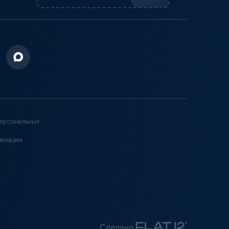
ерсональных
низации