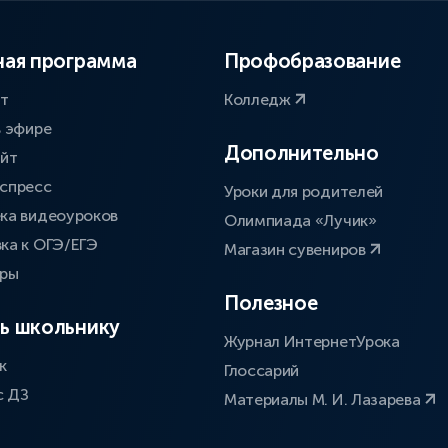
ая программа
Профобразование
ат
Колледж
в эфире
Дополнительно
айт
спресс
Уроки для родителей
ка видеоуроков
Олимпиада «Лучик»
ка к ОГЭ/ЕГЭ
Магазин сувениров
оры
Полезное
ь школьнику
Журнал ИнтернетУрока
к
Глоссарий
с ДЗ
Материалы М. И. Лазарева