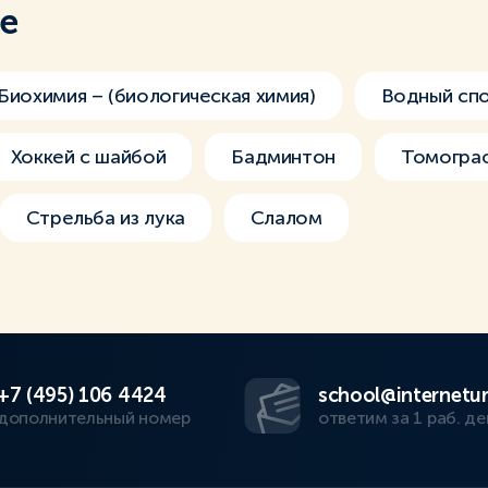
ме
Биохимия – (биологическая химия)
Водный сп
Хоккей с шайбой
Бадминтон
Томогра
Стрельба из лука
Слалом
+7 (495) 106 4424
school@internetur
дополнительный номер
ответим за 1 раб. де