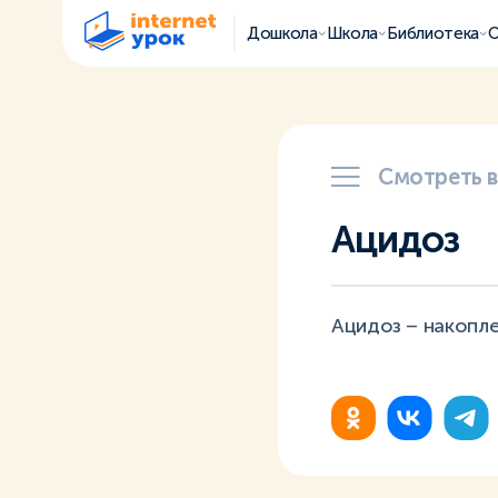
Дошкола
Школа
Библиотека
О
Смотреть 
Ацидоз
Ацидоз – накопле