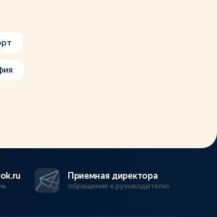
орт
фия
ok.ru
Приемная директора
нь
обращение к руководителю