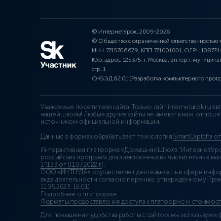
© ИнтернетУрок, 2009-2026
© Общество с ограниченной ответственностью
ИНН 7715706679, КПП 771001001, ОГРН 10877
Юр. адрес: 125375, г. Москва, вн.тер.г. муниципа
стр. 1
ОКВЭД 62.01 (Разработка компьютерного прог
Уважаемые посетители сайта! Только сайт interneturok.ru 
нашей школы! Любые другие сайты не имеют к нам отноше
источником официальной информации.
Данные в формах обрабатывает технология
SmartCaptcha о
Интерактивная платформа «Домашняя Школа “ИнтернетУрок
российских программ для электронных вычислительных маши
14133 от 01.07.2022 г.
).
ООО «ИНТЕРДА» осуществляет деятельность в сфере инфо
вида деятельности согласно перечню, утверждённому При
11.05.2023: 16.01)
Подробнее о платформе
.
Форматы предоставления доступа к платформе и стоимост
Для повышения удобства работы с сайтом мы используем ф