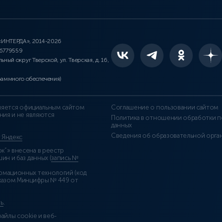
 «ИНТЕРДА», 2014-2026
46779559
льный округ Тверской, ул. Тверская, д. 16,
раммного обеспечения)
является официальным сайтом
Соглашение о пользовании сайтом
ния и не являются
Политика в отношении обработки п
данных
Сведения об образовательной орга
т Яндекс
”» внесена в реестр
н и баз данных (
запись №
рмационных технологий (код
казом Минцифры № 449 от
ь
.
айлы cookie и веб-