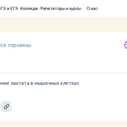
ГЭ и ЕГЭ
Колледж
Репетиторы и курсы
О нас
все термины
ние лактата в мышечных клетках