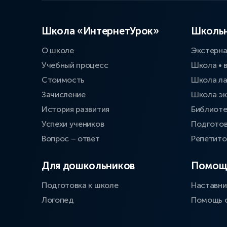
Школа «ИнтернетУрок»
Школьн
О школе
Экстерн
Учебный процесс
Школа • 
Стоимость
Школа л
Зачисление
Школа эк
История развития
Библиоте
Успехи учеников
Подготов
Вопрос – ответ
Репетит
Для дошкольников
Помощ
Подготовка к школе
Наставни
Логопед
Помощь 