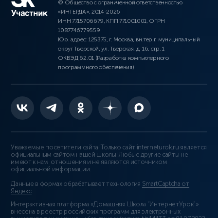
© Общество с ограниченной ответственностью
«ИНТЕРДА», 2014-2026
ИНН 7715706679, КПП 771001001, ОГРН
1087746779559
Юр. адрес: 125375, г. Москва, вн.тер.г. муниципальный
округ Тверской, ул. Тверская, д. 16, стр. 1
ОКВЭД 62.01 (Разработка компьютерного
программного обеспечения)
Уважаемые посетители сайта! Только сайт interneturok.ru является
официальным сайтом нашей школы! Любые другие сайты не
имеют к нам отношения и не являются источником
официальной информации.
Данные в формах обрабатывает технология
SmartCaptcha от
Яндекс
Интерактивная платформа «Домашняя Школа “ИнтернетУрок”»
внесена в реестр российских программ для электронных