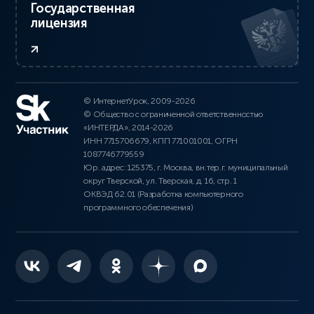
Государственная
лицензия
© ИнтернетУрок, 2009-2026
© Общество с ограниченной ответственностью
«ИНТЕРДА», 2014-2026
ИНН 7715706679, КПП 771001001, ОГРН
1087746779559
Юр. адрес: 125375, г. Москва, вн.тер.г. муниципальный
округ Тверской, ул. Тверская, д. 16, стр. 1
ОКВЭД 62.01 (Разработка компьютерного
программного обеспечения)