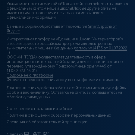
Уважаемые посетители сайта! Только сайт interneturok.ru является
официальным сайтом нашей школы! Любые другие сайты не
имеют к нам отношения и не являются источником
официальной информации.
Данные в формах обрабатывает технология
SmartCaptcha от
Яндекс
Интерактивная платформа «Домашняя Школа “ИнтернетУрок”»
внесена в реестр российских программ для электронных
вычислительных машин и баз данных (
запись № 14133 от 01.07.2022
г.
).
ООО «ИНТЕРДА» осуществляет деятельность в сфере
информационных технологий (код вида деятельности согласно
перечню, утверждённому Приказом Минцифры № 449 от
11.05.2023: 16.01)
Подробнее о платформе
.
Форматы предоставления доступа к платформе и стоимость
.
Для повышения удобства работы с сайтом мы используем файлы
cookie и веб-аналитику. Оставаясь на сайте, вы соглашаетесь на
обработку таких данных.
Соглашение о пользовании сайтом
Политика в отношении обработки персональных данных
Сведения об образовательной организации