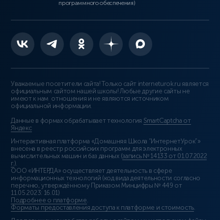
программного обеспечения)
Уважаемые посетители сайта! Только сайт interneturok.ru является
официальным сайтом нашей школы! Любые другие сайты не
имеют к нам отношения и не являются источником
официальной информации.
Данные в формах обрабатывает технология
SmartCaptcha от
Яндекс
Интерактивная платформа «Домашняя Школа “ИнтернетУрок”»
внесена в реестр российских программ для электронных
вычислительных машин и баз данных (
запись № 14133 от 01.07.2022
г.
).
ООО «ИНТЕРДА» осуществляет деятельность в сфере
информационных технологий (код вида деятельности согласно
перечню, утверждённому Приказом Минцифры № 449 от
11.05.2023: 16.01)
Подробнее о платформе
.
Форматы предоставления доступа к платформе и стоимость
.