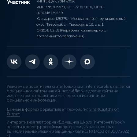
«ИНТЕРДА», 2014-2026
ИНН 7715706679, КПП 771001001, ОГРН
1087746779559
Юр. адрес: 125375, г. Москва, вн.тер.г. муниципальный
округ Тверской, ул. Тверская, д. 16, стр. 1
ОКВЭД 62.01 (Разработка компьютерного
программного обеспечения)
Уважаемые посетители сайта! Только сайт interneturok.ru является
официальным сайтом нашей школы! Любые другие сайты не
имеют к нам отношения и не являются источником
официальной информации.
Данные в формах обрабатывает технология
SmartCaptcha от
Яндекс
Интерактивная платформа «Домашняя Школа “ИнтернетУрок”»
внесена в реестр российских программ для электронных
вычислительных машин и баз данных (
запись № 14133 от 01.07.2022
г.
).