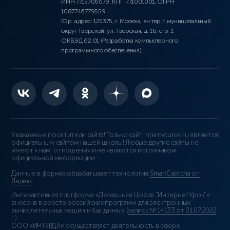
ИНН 7715706679, КПП 771001001, ОГРН
1087746779559
Юр. адрес: 125375, г. Москва, вн.тер.г. муниципальный
округ Тверской, ул. Тверская, д. 16, стр. 1
ОКВЭД 62.01 (Разработка компьютерного
программного обеспечения)
Уважаемые посетители сайта! Только сайт interneturok.ru является
официальным сайтом нашей школы! Любые другие сайты не
имеют к нам отношения и не являются источником
официальной информации.
Данные в формах обрабатывает технология
SmartCaptcha от
Яндекс
Интерактивная платформа «Домашняя Школа “ИнтернетУрок”»
внесена в реестр российских программ для электронных
вычислительных машин и баз данных (
запись № 14133 от 01.07.2022
г.
).
ООО «ИНТЕРДА» осуществляет деятельность в сфере