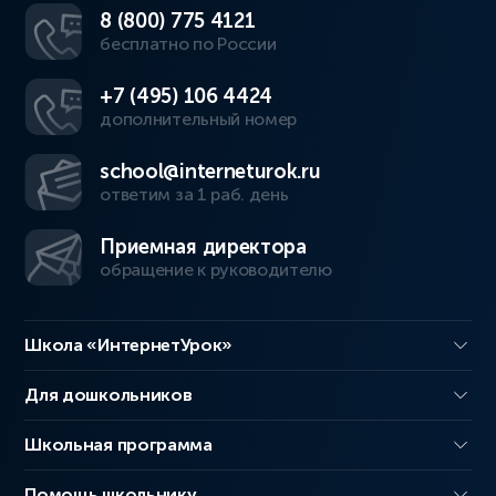
8 (800) 775 4121
бесплатно по России
+7 (495) 106 4424
дополнительный номер
school@interneturok.ru
ответим за 1 раб. день
Приемная директора
обращение к руководителю
Школа «ИнтернетУрок»
Для дошкольников
Школьная программа
Помощь школьнику