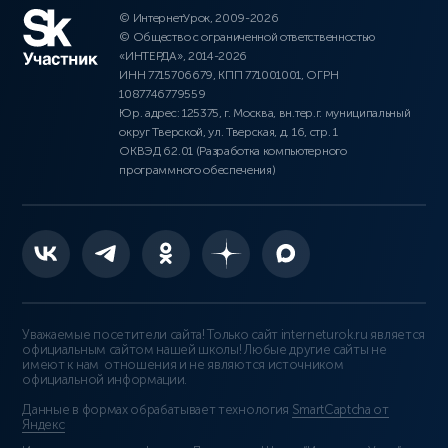
© ИнтернетУрок, 2009-2026
© Общество с ограниченной ответственностью
«ИНТЕРДА», 2014-2026
ИНН 7715706679, КПП 771001001, ОГРН
1087746779559
Юр. адрес: 125375, г. Москва, вн.тер.г. муниципальный
округ Тверской, ул. Тверская, д. 16, стр. 1
ОКВЭД 62.01 (Разработка компьютерного
программного обеспечения)
Уважаемые посетители сайта! Только сайт interneturok.ru является
официальным сайтом нашей школы! Любые другие сайты не
имеют к нам отношения и не являются источником
официальной информации.
Данные в формах обрабатывает технология
SmartCaptcha от
Яндекс