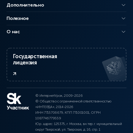
Дополнительно
Полезное
О нас
Государственная
лицензия
© ИнтернетУрок, 2009-2026
© Общество с ограниченной ответственностью
«ИНТЕРДА», 2014-2026
ИНН 7715706679, КПП 771001001, ОГРН
1087746779559
Юр. адрес: 125375, г. Москва, вн.тер.г. муниципальный
округ Тверской, ул. Тверская, д. 16, стр. 1