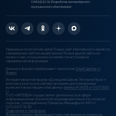
ОКВЭД 62.01 (Разработка компьютерного
программного обеспечения)
Уважаемые посетители сайта! Только сайт interneturok.ru является
официальным сайтом нашей школы! Любые другие сайты не
имеют к нам отношения и не являются источником
официальной информации.
Данные в формах обрабатывает технология
SmartCaptcha от
Яндекс
Интерактивная платформа «Домашняя Школа “ИнтернетУрок”»
внесена в реестр российских программ для электронных
вычислительных машин и баз данных (
запись № 14133 от 01.07.2022
г.
).
ООО «ИНТЕРДА» осуществляет деятельность в сфере
информационных технологий (код вида деятельности согласно
перечню, утверждённому Приказом Минцифры № 449 от
11.05.2023: 16.01)
Подробнее о платформе
.
Форматы предоставления доступа к платформе и стоимость
.