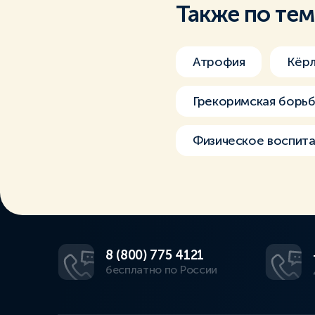
Также по те
Атрофия
Кёрл
Грекоримская борь
Физическое воспит
8 (800) 775 4121
бесплатно по России