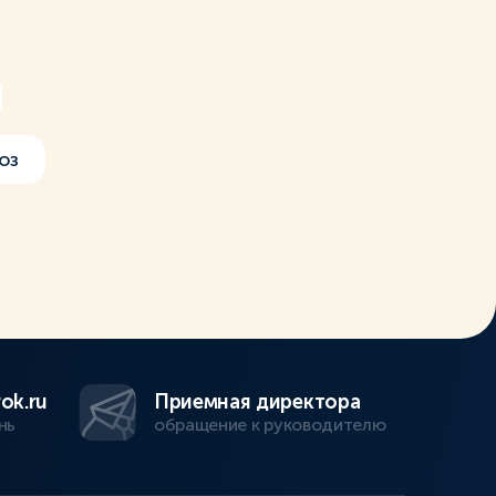
оз
ok.ru
Приемная директора
нь
обращение к руководителю