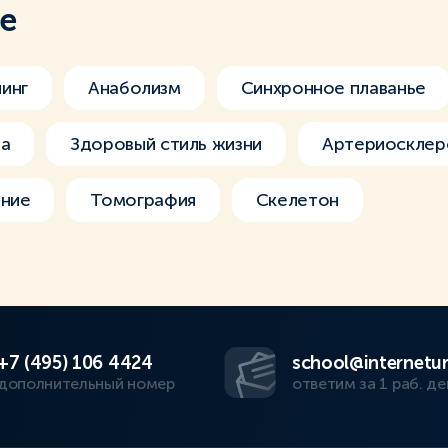
ме
инг
Анаболизм
Синхронное плаванье
ба
Здоровый стиль жизни
Артериосклер
ание
Томография
Скелетон
+7 (495) 106 4424
school@internetur
дополнительный номер
ответим за 1 раб. де