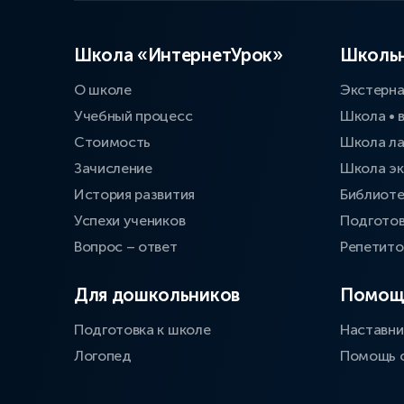
Школа «ИнтернетУрок»
Школьн
О школе
Экстерн
Учебный процесс
Школа • 
Стоимость
Школа л
Зачисление
Школа эк
История развития
Библиоте
Успехи учеников
Подготов
Вопрос – ответ
Репетит
Для дошкольников
Помощ
Подготовка к школе
Наставни
Логопед
Помощь 