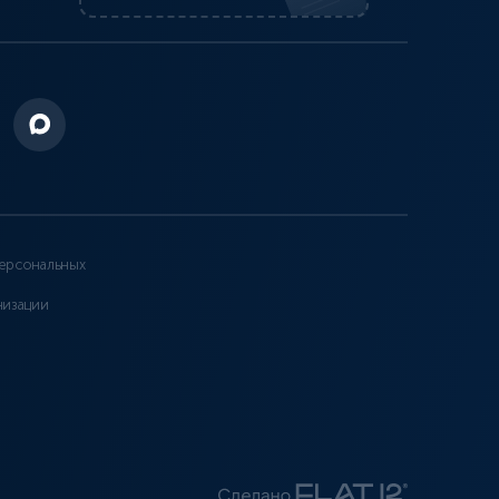
ерсональных
низации