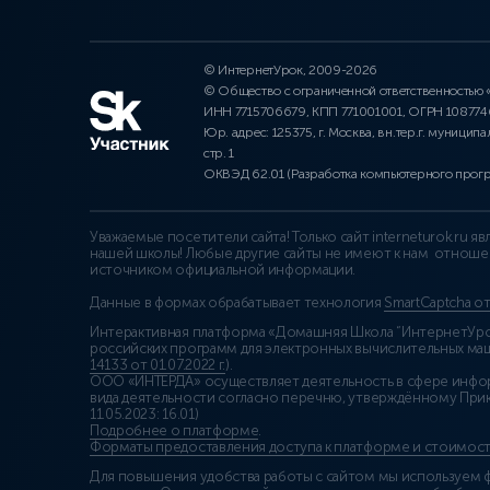
© ИнтернетУрок, 2009-2026
© Общество с ограниченной ответственностью
ИНН 7715706679, КПП 771001001, ОГРН 10877
Юр. адрес: 125375, г. Москва, вн.тер.г. муниципа
стр. 1
ОКВЭД 62.01 (Разработка компьютерного прог
Уважаемые посетители сайта! Только сайт interneturok.ru 
нашей школы! Любые другие сайты не имеют к нам отноше
источником официальной информации.
Данные в формах обрабатывает технология
SmartCaptcha о
Интерактивная платформа «Домашняя Школа “ИнтернетУрок
российских программ для электронных вычислительных маши
14133 от 01.07.2022 г.
).
ООО «ИНТЕРДА» осуществляет деятельность в сфере инфо
вида деятельности согласно перечню, утверждённому При
11.05.2023: 16.01)
Подробнее о платформе
.
Форматы предоставления доступа к платформе и стоимост
Для повышения удобства работы с сайтом мы используем ф