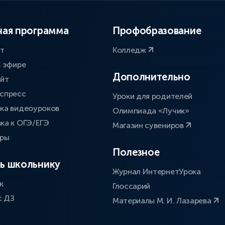
ая программа
Профобразование
ат
Колледж
в эфире
Дополнительно
айт
спресс
Уроки для родителей
ка видеоуроков
Олимпиада «Лучик»
ка к ОГЭ/ЕГЭ
Магазин сувениров
оры
Полезное
ь школьнику
Журнал ИнтернетУрока
к
Глоссарий
с ДЗ
Материалы М. И. Лазарева