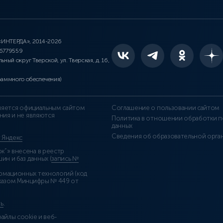
 «ИНТЕРДА», 2014-2026
46779559
льный округ Тверской, ул. Тверская, д. 16,
раммного обеспечения)
является официальным сайтом
Соглашение о пользовании сайтом
ния и не являются
Политика в отношении обработки п
данных
Сведения об образовательной орга
т Яндекс
”» внесена в реестр
н и баз данных (
запись №
рмационных технологий (код
казом Минцифры № 449 от
ь
.
айлы cookie и веб-