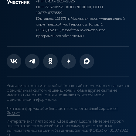
«ИНТЕРДА», 2014-2026
ИНН 7715706679, КПП 771001001, ОГРН
1087746779559
Юр. адрес: 125375, г. Москва, вн.тер.г. муниципальный
округ Тверской, ул. Тверская, д. 16, стр. 1
ОКВЭД 62.01 (Разработка компьютерного
программного обеспечения)
Уважаемые посетители сайта! Только сайт interneturok.ru является
официальным сайтом нашей школы! Любые другие сайты не
имеют к нам отношения и не являются источником
официальной информации.
Данные в формах обрабатывает технология
SmartCaptcha от
Яндекс
Интерактивная платформа «Домашняя Школа “ИнтернетУрок”»
внесена в реестр российских программ для электронных
вычислительных машин и баз данных (
запись № 14133 от 01.07.2022
г.
).