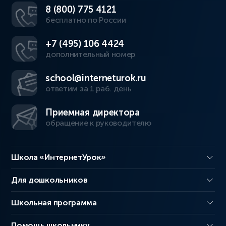
8 (800) 775 4121
бесплатно по России
+7 (495) 106 4424
дополнительный номер
school@interneturok.ru
ответим за 1 раб. день
Приемная директора
обращение к руководителю
Школа «ИнтернетУрок»
Для дошкольников
Школьная программа
Помощь школьнику