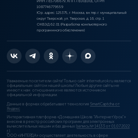
ИНН 7715706679, КПП 771001001, ОГРН
1087746779559
Юр. адрес: 125375, г. Москва, вн.тер.г. муниципальный
округ Тверской, ул. Тверская, д. 16, стр. 1
ОКВЭД 62.01 (Разработка компьютерного
программного обеспечения)
Уважаемые посетители сайта! Только сайт interneturok.ru является
официальным сайтом нашей школы! Любые другие сайты не
имеют к нам отношения и не являются источником
официальной информации.
Данные в формах обрабатывает технология
SmartCaptcha от
Яндекс
Интерактивная платформа «Домашняя Школа “ИнтернетУрок”»
внесена в реестр российских программ для электронных
вычислительных машин и баз данных (
запись № 14133 от 01.07.2022
г.
).
ООО «ИНТЕРДА» осуществляет деятельность в сфере