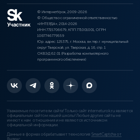
© ИнтернетУрок, 2009-2026
© Общество с ограниченной ответственностью
«ИНТЕРДА», 2014-2026
ИНН 7715706679, КПП 771001001, ОГРН
1087746779559
Юр. адрес: 125375, г. Москва, вн.тер.г. муниципальный
округ Тверской, ул. Тверская, д. 16, стр. 1
ОКВЭД 62.01 (Разработка компьютерного
программного обеспечения)
Уважаемые посетители сайта! Только сайт interneturok.ru является
официальным сайтом нашей школы! Любые другие сайты не
имеют к нам отношения и не являются источником
официальной информации.
Данные в формах обрабатывает технология
SmartCaptcha от
Яндекс