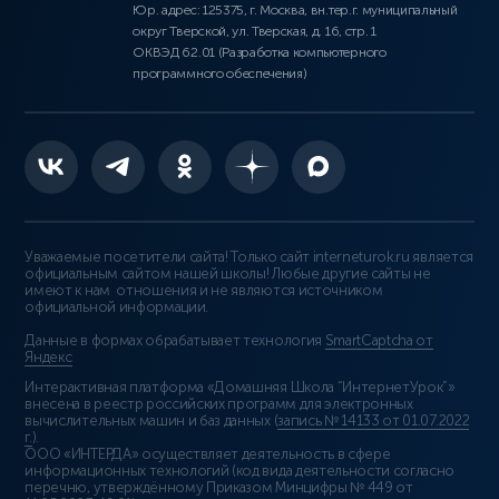
Юр. адрес: 125375, г. Москва, вн.тер.г. муниципальный
округ Тверской, ул. Тверская, д. 16, стр. 1
ОКВЭД 62.01 (Разработка компьютерного
программного обеспечения)
Уважаемые посетители сайта! Только сайт interneturok.ru является
официальным сайтом нашей школы! Любые другие сайты не
имеют к нам отношения и не являются источником
официальной информации.
Данные в формах обрабатывает технология
SmartCaptcha от
Яндекс
Интерактивная платформа «Домашняя Школа “ИнтернетУрок”»
внесена в реестр российских программ для электронных
вычислительных машин и баз данных (
запись № 14133 от 01.07.2022
г.
).
ООО «ИНТЕРДА» осуществляет деятельность в сфере
информационных технологий (код вида деятельности согласно
перечню, утверждённому Приказом Минцифры № 449 от