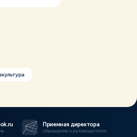
зкультура
ok.ru
Приемная директора
нь
обращение к руководителю