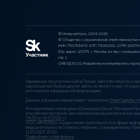
© ИнтернетУрок, 2009-2026
© Общество с ограниченной ответственностью
ИНН 7715706679, КПП 771001001, ОГРН 10877
Юр. адрес: 125375, г. Москва, вн.тер.г. муниципа
стр. 1
ОКВЭД 62.01 (Разработка компьютерного прог
Уважаемые посетители сайта! Только сайт interneturok.ru 
нашей школы! Любые другие сайты не имеют к нам отноше
источником официальной информации.
Данные в формах обрабатывает технология
SmartCaptcha о
Интерактивная платформа «Домашняя Школа “ИнтернетУрок
российских программ для электронных вычислительных маши
14133 от 01.07.2022 г.
).
ООО «ИНТЕРДА» осуществляет деятельность в сфере инфо
вида деятельности согласно перечню, утверждённому При
11.05.2023: 16.01)
Подробнее о платформе
.