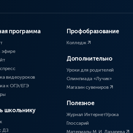
ая программа
Профобразование
ат
Колледж
в эфире
Дополнительно
айт
спресс
Уроки для родителей
ка видеоуроков
Олимпиада «Лучик»
ка к ОГЭ/ЕГЭ
Магазин сувениров
оры
Полезное
ь школьнику
Журнал ИнтернетУрока
к
Глоссарий
с ДЗ
Материалы М. И. Лазарева