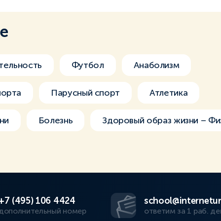
ме
тельность
Футбол
Анаболизм
порта
Парусный спорт
Атлетика
ни
Болезнь
Здоровый образ жизни – Фи
+7 (495) 106 4424
school@internetur
дополнительный номер
ответим за 1 раб. де