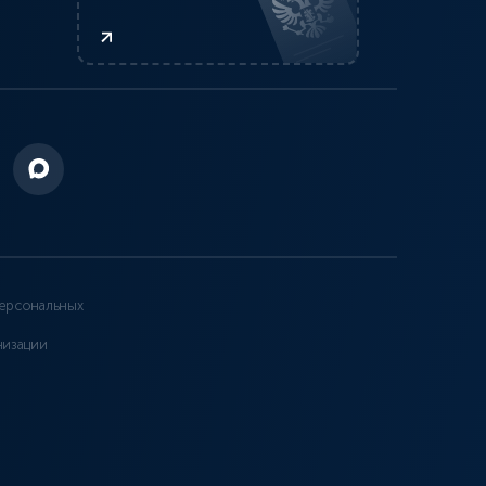
ерсональных
низации