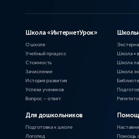
Школа «ИнтернетУрок»
Школьн
О школе
Экстерн
Учебный процесс
Школа • 
Стоимость
Школа л
Зачисление
Школа эк
История развития
Библиоте
Успехи учеников
Подготов
Вопрос – ответ
Репетит
Для дошкольников
Помощ
Подготовка к школе
Наставни
Логопед
Помощь 