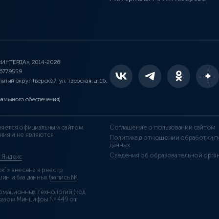
 «ИНТЕРДА», 2014-2026
46779559
льный округ Тверской, ул. Тверская, д. 16,
раммного обеспечения)
является официальным сайтом
Соглашение о пользовании сайтом
ния и не являются
Политика в отношении обработки п
данных
Сведения об образовательной орга
т Яндекс
”» внесена в реестр
н и баз данных (
запись №
рмационных технологий (код
казом Минцифры № 449 от