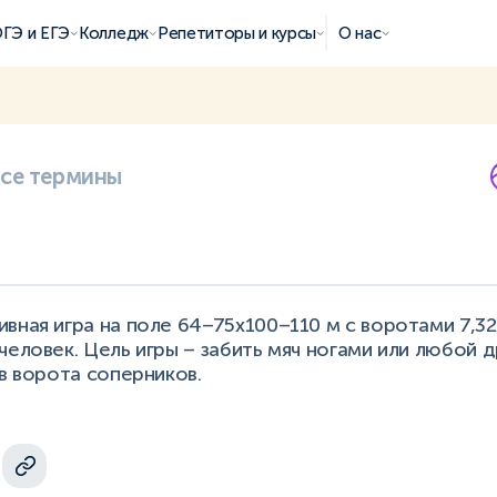
ГЭ и ЕГЭ
Колледж
Репетиторы и курсы
О нас
все термины
вная игра на поле 64–75х100–110 м с воротами 7,32
человек. Цель игры – забить мяч ногами или любой 
 в ворота соперников.