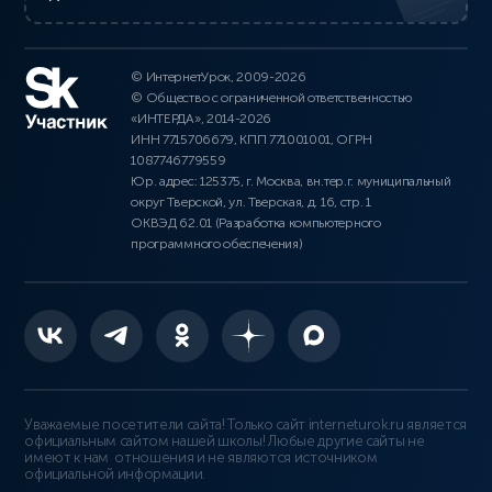
© ИнтернетУрок, 2009-2026
© Общество с ограниченной ответственностью
«ИНТЕРДА», 2014-2026
ИНН 7715706679, КПП 771001001, ОГРН
1087746779559
Юр. адрес: 125375, г. Москва, вн.тер.г. муниципальный
округ Тверской, ул. Тверская, д. 16, стр. 1
ОКВЭД 62.01 (Разработка компьютерного
программного обеспечения)
Уважаемые посетители сайта! Только сайт interneturok.ru является
официальным сайтом нашей школы! Любые другие сайты не
имеют к нам отношения и не являются источником
официальной информации.