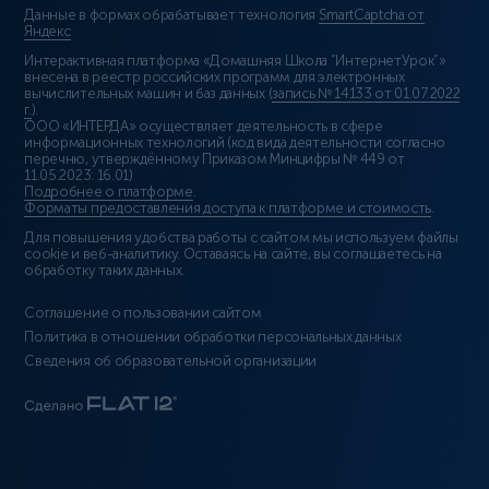
Данные в формах обрабатывает технология
SmartCaptcha от
Яндекс
Интерактивная платформа «Домашняя Школа “ИнтернетУрок”»
внесена в реестр российских программ для электронных
вычислительных машин и баз данных (
запись № 14133 от 01.07.2022
г.
).
ООО «ИНТЕРДА» осуществляет деятельность в сфере
информационных технологий (код вида деятельности согласно
перечню, утверждённому Приказом Минцифры № 449 от
11.05.2023: 16.01)
Подробнее о платформе
.
Форматы предоставления доступа к платформе и стоимость
.
Для повышения удобства работы с сайтом мы используем файлы
cookie и веб-аналитику. Оставаясь на сайте, вы соглашаетесь на
обработку таких данных.
Соглашение о пользовании сайтом
Политика в отношении обработки персональных данных
Сведения об образовательной организации