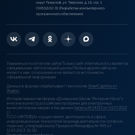
округ Тверской, ул. Тверская, д. 16, стр. 1
ОКВЭД 62.01 (Разработка компьютерного
программного обеспечения)
Уважаемые посетители сайта! Только сайт interneturok.ru является
официальным сайтом нашей школы! Любые другие сайты не
имеют к нам отношения и не являются источником
официальной информации.
Данные в формах обрабатывает технология
SmartCaptcha от
Яндекс
Интерактивная платформа «Домашняя Школа “ИнтернетУрок”»
внесена в реестр российских программ для электронных
вычислительных машин и баз данных (
запись № 14133 от 01.07.2022
г.
).
ООО «ИНТЕРДА» осуществляет деятельность в сфере
информационных технологий (код вида деятельности согласно
перечню, утверждённому Приказом Минцифры № 449 от
11.05.2023: 16.01)