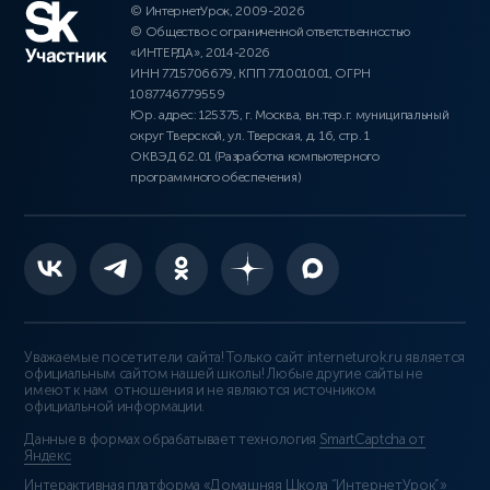
© ИнтернетУрок, 2009-2026
© Общество с ограниченной ответственностью
«ИНТЕРДА», 2014-2026
ИНН 7715706679, КПП 771001001, ОГРН
1087746779559
Юр. адрес: 125375, г. Москва, вн.тер.г. муниципальный
округ Тверской, ул. Тверская, д. 16, стр. 1
ОКВЭД 62.01 (Разработка компьютерного
программного обеспечения)
Уважаемые посетители сайта! Только сайт interneturok.ru является
официальным сайтом нашей школы! Любые другие сайты не
имеют к нам отношения и не являются источником
официальной информации.
Данные в формах обрабатывает технология
SmartCaptcha от
Яндекс
Интерактивная платформа «Домашняя Школа “ИнтернетУрок”»