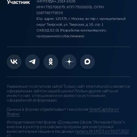
«ИНТЕРДА», 2014-2026
ИНН 7715706679, КПП 771001001, ОГРН
1087746779559
Юр. адрес: 125375, г. Москва, вн.тер.г. муниципальный
округ Тверской, ул. Тверская, д. 16, стр. 1
ОКВЭД 62.01 (Разработка компьютерного
программного обеспечения)
Уважаемые посетители сайта! Только сайт interneturok.ru является
официальным сайтом нашей школы! Любые другие сайты не
имеют к нам отношения и не являются источником
официальной информации.
Данные в формах обрабатывает технология
SmartCaptcha от
Яндекс
Интерактивная платформа «Домашняя Школа “ИнтернетУрок”»
внесена в реестр российских программ для электронных
вычислительных машин и баз данных (
запись № 14133 от 01.07.2022
г.
).