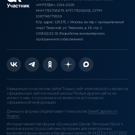
«ИНТЕРДА», 2014-2026
ИНН 7715706679, КПП 771001001, ОГРН
1087746779559
Юр. адрес: 125375, г. Москва, вн.тер.г. муниципальный
округ Тверской, ул. Тверская, д. 16, стр. 1
ОКВЭД 62.01 (Разработка компьютерного
программного обеспечения)
Уважаемые посетители сайта! Только сайт interneturok.ru является
официальным сайтом нашей школы! Любые другие сайты не
имеют к нам отношения и не являются источником
официальной информации.
Данные в формах обрабатывает технология
SmartCaptcha от
Яндекс
Интерактивная платформа «Домашняя Школа “ИнтернетУрок”»
внесена в реестр российских программ для электронных
вычислительных машин и баз данных (
запись № 14133 от 01.07.2022