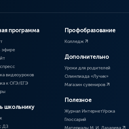
ая программа
Профобразование
ат
Колледж
в эфире
Дополнительно
айт
спресс
Уроки для родителей
ка видеоуроков
Олимпиада «Лучик»
ка к ОГЭ/ЕГЭ
Магазин сувениров
оры
Полезное
ь школьнику
Журнал ИнтернетУрока
к
Глоссарий
с ДЗ
Материалы М. И. Лазарева