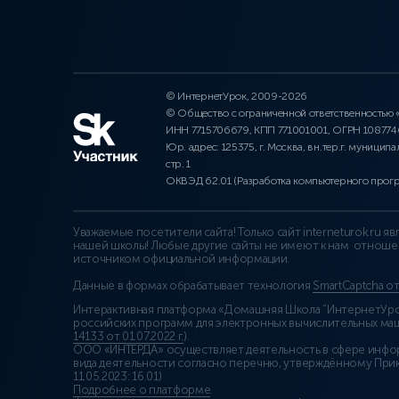
© ИнтернетУрок, 2009-2026
© Общество с ограниченной ответственностью
ИНН 7715706679, КПП 771001001, ОГРН 10877
Юр. адрес: 125375, г. Москва, вн.тер.г. муниципа
стр. 1
ОКВЭД 62.01 (Разработка компьютерного прог
Уважаемые посетители сайта! Только сайт interneturok.ru 
нашей школы! Любые другие сайты не имеют к нам отноше
источником официальной информации.
Данные в формах обрабатывает технология
SmartCaptcha о
Интерактивная платформа «Домашняя Школа “ИнтернетУрок
российских программ для электронных вычислительных маши
14133 от 01.07.2022 г.
).
ООО «ИНТЕРДА» осуществляет деятельность в сфере инфо
вида деятельности согласно перечню, утверждённому При
11.05.2023: 16.01)
Подробнее о платформе
.