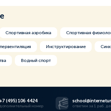
ме
Спортивная аэробика
Спортивная физиоло
ипервентиляция
Инструктирование
Синх
тва
Водный спорт
+7 (495) 106 4424
school@internetur
дополнительный номер
ответим за 1 раб. де