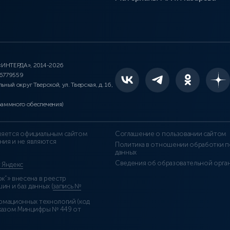
 «ИНТЕРДА», 2014-2026
46779559
льный округ Тверской, ул. Тверская, д. 16,
раммного обеспечения)
является официальным сайтом
Соглашение о пользовании сайтом
ния и не являются
Политика в отношении обработки п
данных
Сведения об образовательной орга
т Яндекс
”» внесена в реестр
н и баз данных (
запись №
рмационных технологий (код
казом Минцифры № 449 от