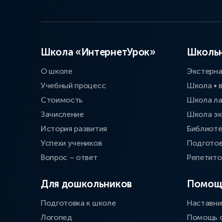
Школа «ИнтернетУрок»
Школьн
О школе
Экстерн
Учебный процесс
Школа • 
Стоимость
Школа л
Зачисление
Школа эк
История развития
Библиоте
Успехи учеников
Подготов
Вопрос – ответ
Репетит
Для дошкольников
Помощ
Подготовка к школе
Наставни
Логопед
Помощь 