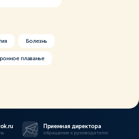
гия
Болезнь
ронное плаванье
ok.ru
Приемная директора
нь
обращение к руководителю