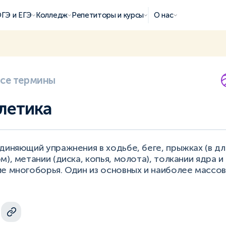
ГЭ и ЕГЭ
Колледж
Репетиторы и курсы
О нас
все термины
тлетика
диняющий упражнения в ходьбе, беге, прыжках (в дл
м), метании (диска, копья, молота), толкании ядра и
е многоборья. Один из основных и наиболее массов