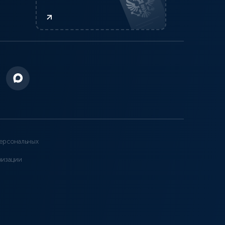
ерсональных
низации