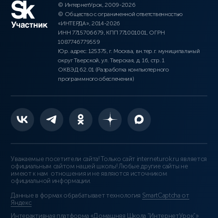
© ИнтернетУрок, 2009-2026
© Общество с ограниченной ответственностью
«ИНТЕРДА», 2014-2026
ИНН 7715706679, КПП 771001001, ОГРН
1087746779559
Юр. адрес: 125375, г. Москва, вн.тер.г. муниципальный
округ Тверской, ул. Тверская, д. 16, стр. 1
ОКВЭД 62.01 (Разработка компьютерного
программного обеспечения)
Уважаемые посетители сайта! Только сайт interneturok.ru является
официальным сайтом нашей школы! Любые другие сайты не
имеют к нам отношения и не являются источником
официальной информации.
Данные в формах обрабатывает технология
SmartCaptcha от
Яндекс
Интерактивная платформа «Домашняя Школа “ИнтернетУрок”»