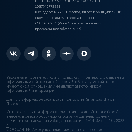
ИНН 7715706679, КПП 771001001, ОГРН
1087746779559
Юр. адрес: 125375, г. Москва, вн.тер.г. муниципальный
округ Тверской, ул. Тверская, д. 16, стр. 1
ОКВЭД 62.01 (Разработка компьютерного
программного обеспечения)
Уважаемые посетители сайта! Только сайт interneturok.ru является
официальным сайтом нашей школы! Любые другие сайты не
имеют к нам отношения и не являются источником
официальной информации.
Данные в формах обрабатывает технология
SmartCaptcha от
Яндекс
Интерактивная платформа «Домашняя Школа “ИнтернетУрок”»
внесена в реестр российских программ для электронных
вычислительных машин и баз данных (
запись № 14133 от 01.07.2022
г.
).
ООО «ИНТЕРДА» осуществляет деятельность в сфере