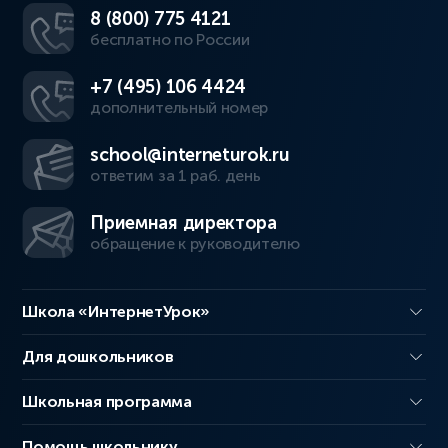
8 (800) 775 4121
бесплатно по России
+7 (495) 106 4424
дополнительный номер
school@interneturok.ru
ответим за 1 раб. день
Приемная директора
обращение к руководителю
Школа «ИнтернетУрок»
Для дошкольников
Школьная программа
Помощь школьнику