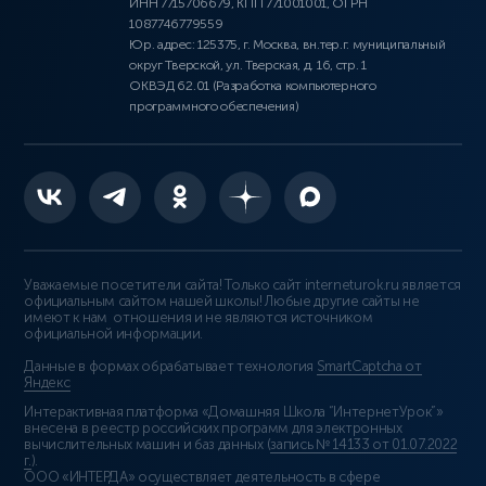
ИНН 7715706679, КПП 771001001, ОГРН
1087746779559
Юр. адрес: 125375, г. Москва, вн.тер.г. муниципальный
округ Тверской, ул. Тверская, д. 16, стр. 1
ОКВЭД 62.01 (Разработка компьютерного
программного обеспечения)
Уважаемые посетители сайта! Только сайт interneturok.ru является
официальным сайтом нашей школы! Любые другие сайты не
имеют к нам отношения и не являются источником
официальной информации.
Данные в формах обрабатывает технология
SmartCaptcha от
Яндекс
Интерактивная платформа «Домашняя Школа “ИнтернетУрок”»
внесена в реестр российских программ для электронных
вычислительных машин и баз данных (
запись № 14133 от 01.07.2022
г.
).
ООО «ИНТЕРДА» осуществляет деятельность в сфере