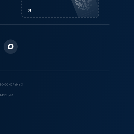
ерсональных
низации