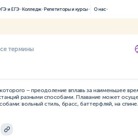
ГЭ и ЕГЭ
Колледж
Репетиторы и курсы
О нас
все термины
 которого – преодоление вплавь за наименьшее вре
станций разными способами. Плавание может осуще
бами: вольный стиль, брасс, баттерфляй, на спине