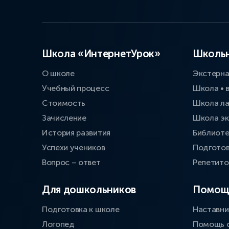
Школа «ИнтернетУрок»
Школьн
О школе
Экстерн
Учебный процесс
Школа • 
Стоимость
Школа л
Зачисление
Школа эк
История развития
Библиоте
Успехи учеников
Подготов
Вопрос – ответ
Репетит
Для дошкольников
Помощ
Подготовка к школе
Наставни
Логопед
Помощь 