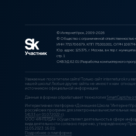
© ИнтернетУрок, 2009-2026
© Общество с ограниченной ответственностью
ИНН 7715706679, КПП 771001001, ОГРН 10877
Юр. адрес: 125375, г. Москва, вн.тер.г. муниципа
стр. 1
ОКВЭД 62.01 (Разработка компьютерного прог
Уважаемые посетители сайта! Только сайт interneturok.ru 
нашей школы! Любые другие сайты не имеют к нам отноше
источником официальной информации.
Данные в формах обрабатывает технология
SmartCaptcha о
Интерактивная платформа «Домашняя Школа “ИнтернетУрок
российских программ для электронных вычислительных маши
14133 от 01.07.2022 г.
).
ООО «ИНТЕРДА» осуществляет деятельность в сфере инфо
вида деятельности согласно перечню, утверждённому При
11.05.2023: 16.01)
Подробнее о платформе
.