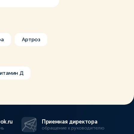
ра
Артроз
итамин Д
ok.ru
Приемная директора
нь
обращение к руководителю