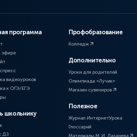
ая программа
Профобразование
ат
Колледж
в эфире
Дополнительно
айт
спресс
Уроки для родителей
ка видеоуроков
Олимпиада «Лучик»
ка к ОГЭ/ЕГЭ
Магазин сувениров
оры
Полезное
ь школьнику
Журнал ИнтернетУрока
к
Глоссарий
с ДЗ
Материалы М. И. Лазарева