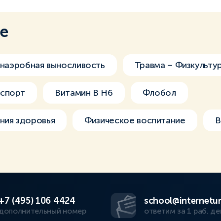
ме
наэробная выносливость
Травма – Физкульту
спорт
Витамин В H6
Флобол
ния здоровья
Физическое воспитание
В
+7 (495) 106 4424
school@internetur
дополнительный номер
ответим за 1 раб. де