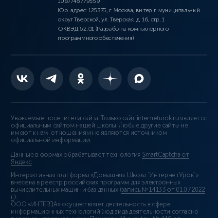
1087746779559
Юр. адрес: 125375, г. Москва, вн.тер.г. муниципальный
округ Тверской, ул. Тверская, д. 16, стр. 1
ОКВЭД 62.01 (Разработка компьютерного
программного обеспечения)
Уважаемые посетители сайта! Только сайт interneturok.ru является
официальным сайтом нашей школы! Любые другие сайты не
имеют к нам отношения и не являются источником
официальной информации.
Данные в формах обрабатывает технология
SmartCaptcha от
Яндекс
Интерактивная платформа «Домашняя Школа “ИнтернетУрок”»
внесена в реестр российских программ для электронных
вычислительных машин и баз данных (
запись № 14133 от 01.07.2022
г.
).
ООО «ИНТЕРДА» осуществляет деятельность в сфере
информационных технологий (код вида деятельности согласно