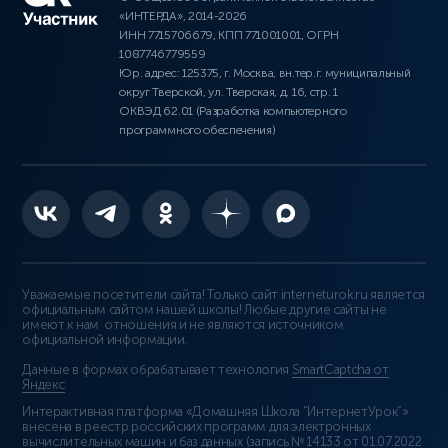
«ИНТЕРДА», 2014-2026
ИНН 7715706679, КПП 771001001, ОГРН
1087746779559
Юр. адрес: 125375, г. Москва, вн.тер.г. муниципальный
округ Тверской, ул. Тверская, д. 16, стр. 1
ОКВЭД 62.01 (Разработка компьютерного
программного обеспечения)
Уважаемые посетители сайта! Только сайт interneturok.ru является
официальным сайтом нашей школы! Любые другие сайты не
имеют к нам отношения и не являются источником
официальной информации.
Данные в формах обрабатывает технология
SmartCaptcha от
Яндекс
Интерактивная платформа «Домашняя Школа “ИнтернетУрок”»
внесена в реестр российских программ для электронных
вычислительных машин и баз данных (
запись № 14133 от 01.07.2022