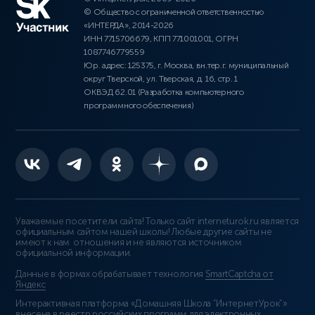
© Общество с ограниченной ответственностью
«ИНТЕРДА», 2014-2026
ИНН 7715706679, КПП 771001001, ОГРН
1087746779559
Юр. адрес: 125375, г. Москва, вн.тер.г. муниципальный
округ Тверской, ул. Тверская, д. 16, стр. 1
ОКВЭД 62.01 (Разработка компьютерного
программного обеспечения)
Уважаемые посетители сайта! Только сайт interneturok.ru является
официальным сайтом нашей школы! Любые другие сайты не
имеют к нам отношения и не являются источником
официальной информации.
Данные в формах обрабатывает технология
SmartCaptcha от
Яндекс
Интерактивная платформа «Домашняя Школа “ИнтернетУрок”»
внесена в реестр российских программ для электронных