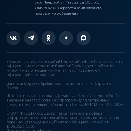
округ Тверской, ул. Тверская, д. 16, стр. 1
ОКВЭД 62.01 (Разработка компьютерного
программного обеспечения)
Уважаемые посетители сайта! Только сайт interneturok.ru является
официальным сайтом нашей школы! Любые другие сайты не
имеют к нам отношения и не являются источником
официальной информации.
Данные в формах обрабатывает технология
SmartCaptcha от
Яндекс
Интерактивная платформа «Домашняя Школа “ИнтернетУрок”»
внесена в реестр российских программ для электронных
вычислительных машин и баз данных (
запись № 14133 от 01.07.2022
г.
).
ООО «ИНТЕРДА» осуществляет деятельность в сфере
информационных технологий (код вида деятельности согласно
перечню, утверждённому Приказом Минцифры № 449 от
11.05.2023: 16.01)