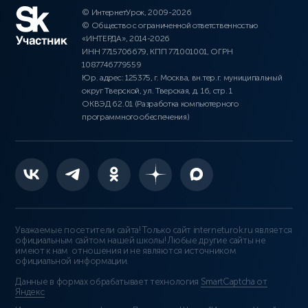
© ИнтернетУрок, 2009-2026
© Общество с ограниченной ответственностью
«ИНТЕРДА», 2014-2026
ИНН 7715706679, КПП 771001001, ОГРН
1087746779559
Юр. адрес: 125375, г. Москва, вн.тер.г. муниципальный
округ Тверской, ул. Тверская, д. 16, стр. 1
ОКВЭД 62.01 (Разработка компьютерного
программного обеспечения)
Уважаемые посетители сайта! Только сайт interneturok.ru является
официальным сайтом нашей школы! Любые другие сайты не
имеют к нам отношения и не являются источником
официальной информации.
Данные в формах обрабатывает технология
SmartCaptcha от
Яндекс