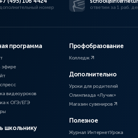
+7 (495) 106 4424
school@internetur
дополнительный номер
ответим за 1 раб. де
ая программа
Профобразование
ат
Колледж
в эфире
Дополнительно
айт
спресс
Уроки для родителей
ка видеоуроков
Олимпиада «Лучик»
ка к ОГЭ/ЕГЭ
Магазин сувениров
оры
Полезное
ь школьнику
Журнал ИнтернетУрока