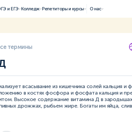
ГЭ и ЕГЭ
Колледж
Репетиторы и курсы
О нас
все термины
 Д
ализует всасывание из кишечника солей кальция и 
ложению в костях фосфора и фосфата кальция и пр
итом. Высокое содержание витамина Д в зародышах
 пивных дрожжах, рыбьем жире. Богаты им яйца, сли