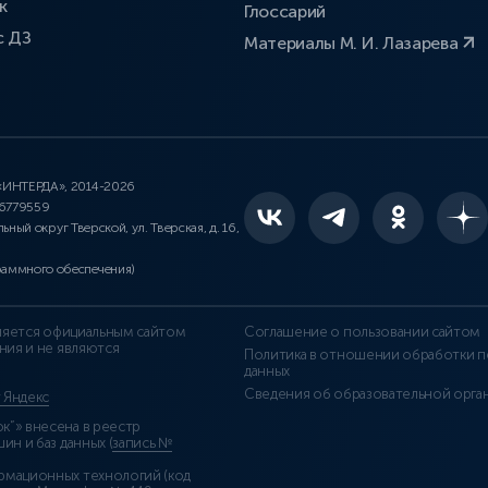
к
Глоссарий
с ДЗ
Материалы М. И. Лазарева
 «ИНТЕРДА», 2014-2026
46779559
льный округ Тверской, ул. Тверская, д. 16,
раммного обеспечения)
является официальным сайтом
Соглашение о пользовании сайтом
ния и не являются
Политика в отношении обработки п
данных
Сведения об образовательной орга
т Яндекс
”» внесена в реестр
н и баз данных (
запись №
рмационных технологий (код