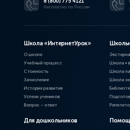
8 (800) 775 4121
бесплатно по России
Школа «ИнтернетУрок»
Школьн
О школе
Экстерн
Учебный процесс
Школа • 
Стоимость
Школа л
Зачисление
Школа эк
История развития
Библиоте
Успехи учеников
Подготов
Вопрос – ответ
Репетит
Для дошкольников
Помощ