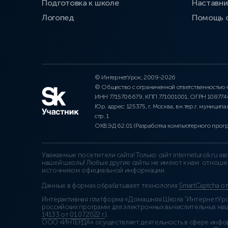
Подготовка к школе
Наставни
Логопед
Помощь 
© ИнтернетУрок, 2009-2026
© Общество с ограниченной ответственностью
ИНН 7715706679, КПП 771001001, ОГРН 10877
Юр. адрес: 125375, г. Москва, вн.тер.г. муниципа
стр. 1
ОКВЭД 62.01 (Разработка компьютерного прог
Уважаемые посетители сайта! Только сайт interneturok.ru 
нашей школы! Любые другие сайты не имеют к нам отноше
источником официальной информации.
Данные в формах обрабатывает технология
SmartCaptcha о
Интерактивная платформа «Домашняя Школа “ИнтернетУрок
российских программ для электронных вычислительных маши
14133 от 01.07.2022 г.
).
ООО «ИНТЕРДА» осуществляет деятельность в сфере инфо