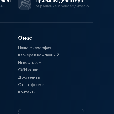
ok.ru
Приемная директора
нь
обращение к руководителю
О нас
Наша философия
Карьера в компании
Инвесторам
СМИ о нас
Документы
О платформе
Контакты