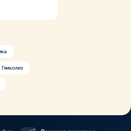
ика
Гликолиз