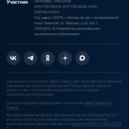
«ИНТЕРДА», 2014-2026
ИНН 7715706679, КПП 771001001, ОГРН
1087746779559
Юр. адрес: 125375, г. Москва, вн.тер.г. муниципальный
округ Тверской, ул. Тверская, д. 16, стр. 1
ОКВЭД 62.01 (Разработка компьютерного
программного обеспечения)
Уважаемые посетители сайта! Только сайт interneturok.ru является
официальным сайтом нашей школы! Любые другие сайты не
имеют к нам отношения и не являются источником
официальной информации.
Данные в формах обрабатывает технология
SmartCaptcha от
Яндекс
Интерактивная платформа «Домашняя Школа “ИнтернетУрок”»
внесена в реестр российских программ для электронных
вычислительных машин и баз данных (
запись № 14133 от 01.07.2022
г.
).