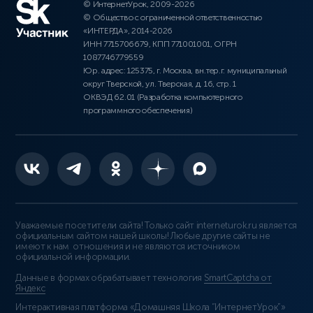
© ИнтернетУрок, 2009-2026
© Общество с ограниченной ответственностью
«ИНТЕРДА», 2014-2026
ИНН 7715706679, КПП 771001001, ОГРН
1087746779559
Юр. адрес: 125375, г. Москва, вн.тер.г. муниципальный
округ Тверской, ул. Тверская, д. 16, стр. 1
ОКВЭД 62.01 (Разработка компьютерного
программного обеспечения)
Уважаемые посетители сайта! Только сайт interneturok.ru является
официальным сайтом нашей школы! Любые другие сайты не
имеют к нам отношения и не являются источником
официальной информации.
Данные в формах обрабатывает технология
SmartCaptcha от
Яндекс
Интерактивная платформа «Домашняя Школа “ИнтернетУрок”»