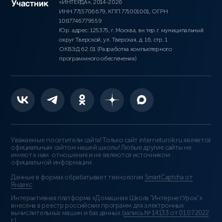
«ИНТЕРДА», 2014-2026
ИНН 7715706679, КПП 771001001, ОГРН
1087746779559
Юр. адрес: 125375, г. Москва, вн.тер.г. муниципальный
округ Тверской, ул. Тверская, д. 16, стр. 1
ОКВЭД 62.01 (Разработка компьютерного
программного обеспечения)
Уважаемые посетители сайта! Только сайт interneturok.ru является
официальным сайтом нашей школы! Любые другие сайты не
имеют к нам отношения и не являются источником
официальной информации.
Данные в формах обрабатывает технология
SmartCaptcha от
Яндекс
Интерактивная платформа «Домашняя Школа “ИнтернетУрок”»
внесена в реестр российских программ для электронных
вычислительных машин и баз данных (
запись № 14133 от 01.07.2022
г.
).