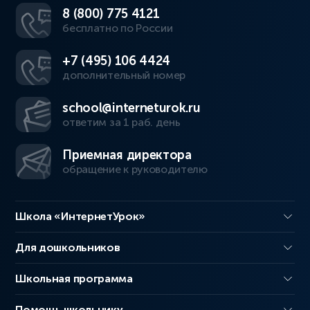
8 (800) 775 4121
бесплатно по России
+7 (495) 106 4424
дополнительный номер
school@interneturok.ru
ответим за 1 раб. день
Приемная директора
обращение к руководителю
Школа «ИнтернетУрок»
Для дошкольников
Школьная программа
Помощь школьнику