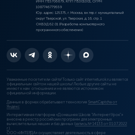
ИНН 7715706679, КПП 771001001, ОГРН
1087746779559
Юр. адрес: 125375, г. Москва, вн.тер.г. муниципальный
округ Тверской, ул. Тверская, д. 16, стр. 1
ОКВЭД 62.01 (Разработка компьютерного
программного обеспечения)
Уважаемые посетители сайта! Только сайт interneturok.ru является
официальным сайтом нашей школы! Любые другие сайты не
имеют к нам отношения и не являются источником
официальной информации.
Данные в формах обрабатывает технология
SmartCaptcha от
Яндекс
Интерактивная платформа «Домашняя Школа “ИнтернетУрок”»
внесена в реестр российских программ для электронных
вычислительных машин и баз данных (
запись № 14133 от 01.07.2022
г.
).
ООО «ИНТЕРДА» осуществляет деятельность в сфере