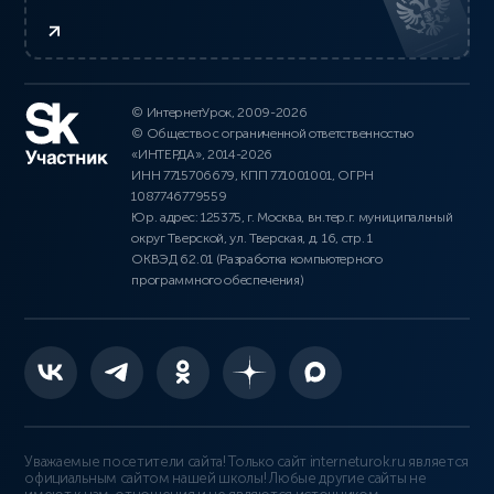
© ИнтернетУрок, 2009-2026
© Общество с ограниченной ответственностью
«ИНТЕРДА», 2014-2026
ИНН 7715706679, КПП 771001001, ОГРН
1087746779559
Юр. адрес: 125375, г. Москва, вн.тер.г. муниципальный
округ Тверской, ул. Тверская, д. 16, стр. 1
ОКВЭД 62.01 (Разработка компьютерного
программного обеспечения)
Уважаемые посетители сайта! Только сайт interneturok.ru является
официальным сайтом нашей школы! Любые другие сайты не