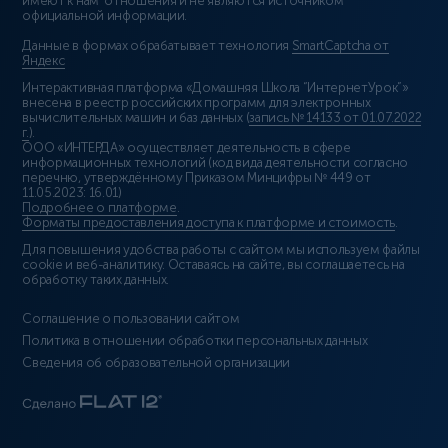
имеют к нам отношения и не являются источником
официальной информации.
Данные в формах обрабатывает технология
SmartCaptcha от
Яндекс
Интерактивная платформа «Домашняя Школа “ИнтернетУрок”»
внесена в реестр российских программ для электронных
вычислительных машин и баз данных (
запись № 14133 от 01.07.2022
г.
).
ООО «ИНТЕРДА» осуществляет деятельность в сфере
информационных технологий (код вида деятельности согласно
перечню, утверждённому Приказом Минцифры № 449 от
11.05.2023: 16.01)
Подробнее о платформе
.
Форматы предоставления доступа к платформе и стоимость
.
Для повышения удобства работы с сайтом мы используем файлы
cookie и веб-аналитику. Оставаясь на сайте, вы соглашаетесь на
обработку таких данных.
Соглашение о пользовании сайтом
Политика в отношении обработки персональных данных
Сведения об образовательной организации