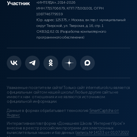
«ИНТЕРДА», 2014-2026
ИНН 7715706679, КПП 771001001, ОГРН
1087746779559
Юр. адрес: 125375, г. Москва, вн.тер.г. муниципальный
округ Тверской, ул. Тверская, д. 16, стр. 1
ОКВЭД 62.01 (Разработка компьютерного
программного обеспечения)
Уважаемые посетители сайта! Только сайт interneturok.ru является
официальным сайтом нашей школы! Любые другие сайты не
имеют к нам отношения и не являются источником
официальной информации.
Данные в формах обрабатывает технология
SmartCaptcha от
Яндекс
Интерактивная платформа «Домашняя Школа “ИнтернетУрок”»
внесена в реестр российских программ для электронных
вычислительных машин и баз данных (
запись № 14133 от 01.07.2022