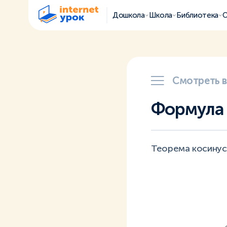
Дошкола
Школа
Библиотека
О
Смотреть 
Формула 
Теорема косинусо