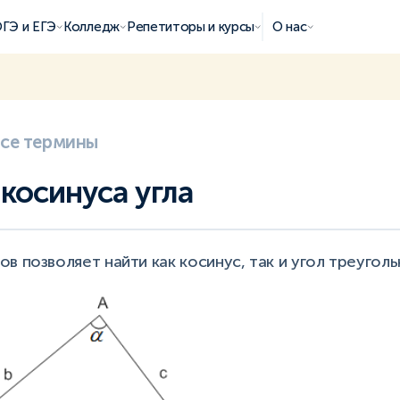
ГЭ и ЕГЭ
Колледж
Репетиторы и курсы
О нас
все термины
косинуса угла
в позволяет найти как косинус, так и угол треуголь