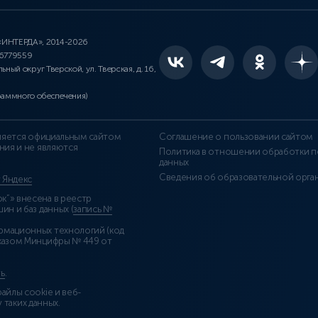
 «ИНТЕРДА», 2014-2026
46779559
льный округ Тверской, ул. Тверская, д. 16,
раммного обеспечения)
является официальным сайтом
Соглашение о пользовании сайтом
ния и не являются
Политика в отношении обработки п
данных
Сведения об образовательной орга
т Яндекс
”» внесена в реестр
н и баз данных (
запись №
рмационных технологий (код
казом Минцифры № 449 от
ь
.
айлы cookie и веб-
 таких данных.