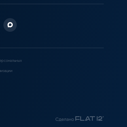
ерсональных
низации