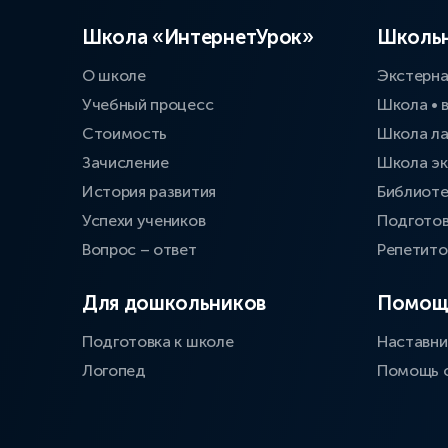
Школа «ИнтернетУрок»
Школьн
О школе
Экстерн
Учебный процесс
Школа • 
Стоимость
Школа л
Зачисление
Школа эк
История развития
Библиоте
Успехи учеников
Подготов
Вопрос – ответ
Репетит
Для дошкольников
Помощ
Подготовка к школе
Наставни
Логопед
Помощь 