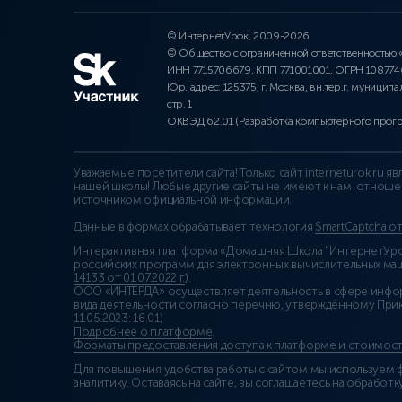
© ИнтернетУрок, 2009-2026
© Общество с ограниченной ответственностью
ИНН 7715706679, КПП 771001001, ОГРН 10877
Юр. адрес: 125375, г. Москва, вн.тер.г. муниципа
стр. 1
ОКВЭД 62.01 (Разработка компьютерного прог
Уважаемые посетители сайта! Только сайт interneturok.ru 
нашей школы! Любые другие сайты не имеют к нам отноше
источником официальной информации.
Данные в формах обрабатывает технология
SmartCaptcha о
Интерактивная платформа «Домашняя Школа “ИнтернетУрок
российских программ для электронных вычислительных маши
14133 от 01.07.2022 г.
).
ООО «ИНТЕРДА» осуществляет деятельность в сфере инфо
вида деятельности согласно перечню, утверждённому При
11.05.2023: 16.01)
Подробнее о платформе
.
Форматы предоставления доступа к платформе и стоимост
Для повышения удобства работы с сайтом мы используем ф
аналитику. Оставаясь на сайте, вы соглашаетесь на обработку