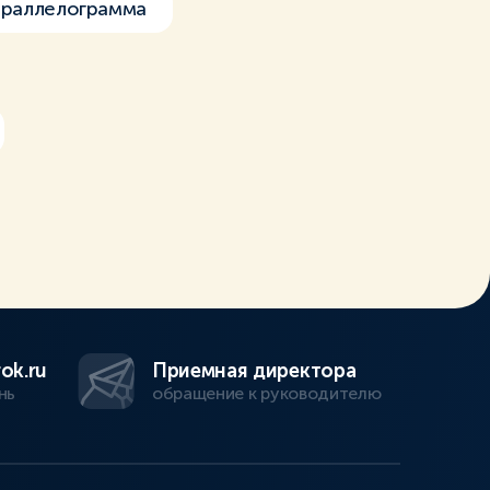
араллелограмма
ok.ru
Приемная директора
нь
обращение к руководителю