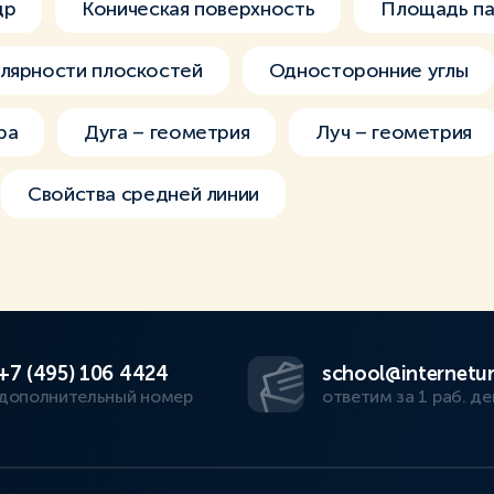
др
Коническая поверхность
Площадь п
улярности плоскостей
Односторонние углы
ра
Дуга – геометрия
Луч – геометрия
Свойства средней линии
+7 (495) 106 4424
school@internetur
дополнительный номер
ответим за 1 раб. де