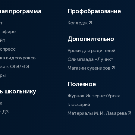
ая программа
Профобразование
ат
Колледж
в эфире
Дополнительно
айт
спресс
Уроки для родителей
ка видеоуроков
Олимпиада «Лучик»
ка к ОГЭ/ЕГЭ
Магазин сувениров
оры
Полезное
ь школьнику
Журнал ИнтернетУрока
к
Глоссарий
с ДЗ
Материалы М. И. Лазарева